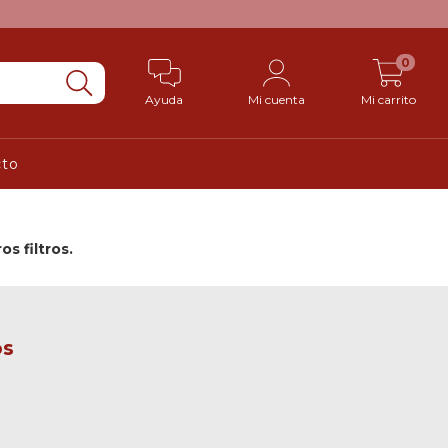
0
Ayuda
Mi cuenta
Mi carrito
cto
s filtros.
os