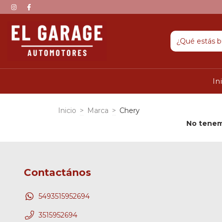
In
Inicio
>
Marca
>
Chery
No tenemo
Contactános
5493515952694
3515952694