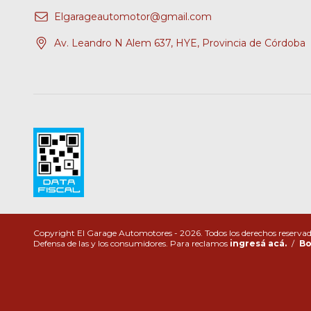
Elgarageautomotor@gmail.com
Av. Leandro N Alem 637, HYE, Provincia de Córdoba
Copyright El Garage Automotores - 2026. Todos los derechos reservad
Defensa de las y los consumidores. Para reclamos
ingresá acá.
/
Bo